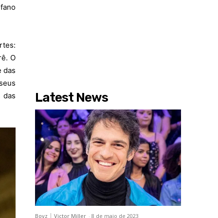
ofano
tes:
rê. O
e das
 seus
Latest News
s das
Boyz
Victor Miller
-
8 de maio de 2023