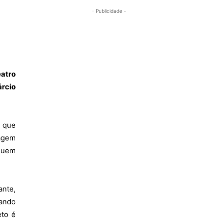
- Publicidade -
eatro
rcio
a que
ragem
quem
ante,
hando
eto é