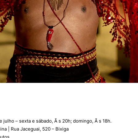
de julho – sexta e sábado, Ã s 20h; domingo, Ã s 18h.
cina |
Rua Jaceguai, 520 – Bixiga
nutos