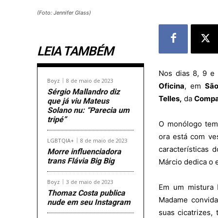
(Foto: Jennifer Glass)
LEIA TAMBÉM
Nos dias 8, 9 e 
Boyz
8 de maio de 2023
Oficina
, em
São
Sérgio Mallandro diz
Telles,
da
Compa
que já viu Mateus
Solano nu: “Parecia um
tripé”
O monólogo tem 
ora está com ve
LGBTQIA+
8 de maio de 2023
características 
Morre influenciadora
trans Flávia Big Big
Márcio dedica o 
Boyz
3 de maio de 2023
Em um mistura b
Thomaz Costa publica
Madame convida 
nude em seu Instagram
suas cicatrizes,