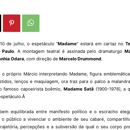
10 de julho, o espetáculo “
Madame
” estará em cartaz no
T
 Paulo
. A montagem teatral é assinada pelo dramaturgo
Má
nhia Odara
, com direção de
Marcelo Drummond
.
o próprio Márcio interpretando Madame, figura emblemátic
stidos, lenços e maquiagem, ora traz para o palco a maland
do famoso capoeirista boêmio,
Madame Satã
(1900-1976), a 
espetáculo.Â
em equilibrada entre manifesto político e o escracho eleg
o público a vivenciar o ambiente de seu cabaré, compartil
 trajetória, percepções e a subversão da qual o seu corpo pr