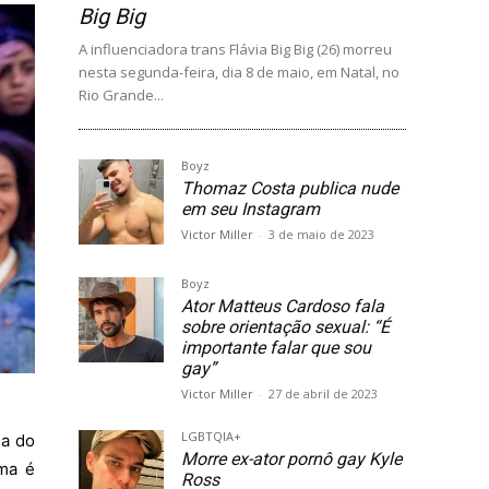
Big Big
A influenciadora trans Flávia Big Big (26) morreu
nesta segunda-feira, dia 8 de maio, em Natal, no
Rio Grande...
Boyz
Thomaz Costa publica nude
em seu Instagram
Victor Miller
-
3 de maio de 2023
Boyz
Ator Matteus Cardoso fala
sobre orientação sexual: “É
importante falar que sou
gay”
Victor Miller
-
27 de abril de 2023
LGBTQIA+
ia do
Morre ex-ator pornô gay Kyle
ama é
Ross