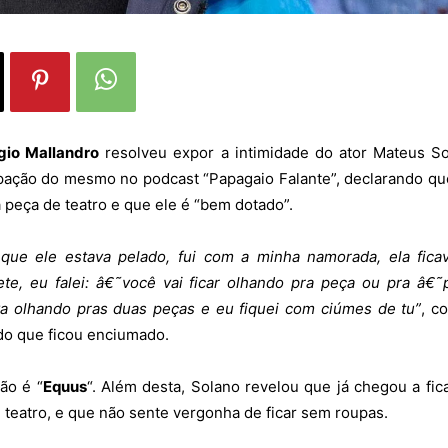
gio Mallandro
resolveu expor a intimidade do ator Mateus S
ipação do mesmo no podcast “Papagaio Falante”, declarando qu
 peça de teatro e que ele é “bem dotado”.
que ele estava pelado, fui com a minha namorada, ela fica
te, eu falei: â€˜você vai ficar olhando pra peça ou pra â€˜
ava olhando pras duas peças e eu fiquei com ciúmes de tu”
, c
do que ficou enciumado.
ão é “
Equus
“. Além desta, Solano revelou que já chegou a fic
 teatro, e que não sente vergonha de ficar sem roupas.