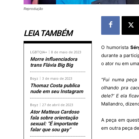
Reprodução
LEIA TAMBÉM
O humorista
Sér
LGBTQIA+
8 de maio de 2023
durante a partic
Morre influenciadora
o ator nu em uma
trans Flávia Big Big
Boyz
3 de maio de 2023
“Fui numa peça 
Thomaz Costa publica
olhando pra cace
nude em seu Instagram
dele?’ E ela fic
Mallandro, dizen
Boyz
27 de abril de 2023
Ator Matteus Cardoso
fala sobre orientação
A peça em quest
sexual: “É importante
em outra peça de
falar que sou gay”