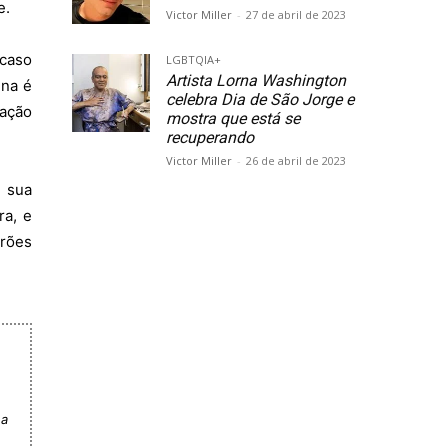
e.
Victor Miller
-
27 de abril de 2023
 caso
LGBTQIA+
Artista Lorna Washington
ena é
celebra Dia de São Jorge e
ação
mostra que está se
recuperando
Victor Miller
-
26 de abril de 2023
 sua
ra, e
rões
 a