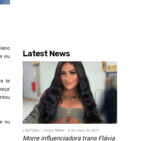
olano
Latest News
e viu
va te
peça’
ontou
ar nu
LGBTQIA+
Victor Miller
-
8 de maio de 2023
Morre influenciadora trans Flávia