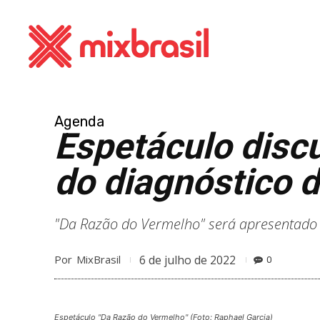
Agenda
Espetáculo discu
do diagnóstico 
"Da Razão do Vermelho" será apresentado n
6 de julho de 2022
Por
MixBrasil
0
Espetáculo "Da Razão do Vermelho" (Foto: Raphael Garcia)