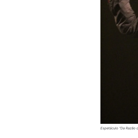
Espetáculo “Da Razão d