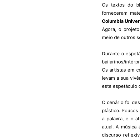
Os textos do b
forneceram mate
Columbia Univer
Agora, o projeto
meio de outros s
Durante o espetá
bailarinos/intér
Os artistas em 
levam a sua vivên
este espetáculo 
O cenário foi de
plástico. Poucos
a palavra, e o a
atual. A música
discurso reflexi