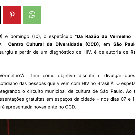
) e domingo (10), o espetáculo “
Da Razão do Vermelho
”
noÂ
Centro Cultural da Diversidade (CCD)
, em
São Paul
urgiu a partir de um diagnóstico de HIV, é de autoria de
R
ermelho”Â tem como objetivo discutir e divulgar ques
cotidiano das pessoas que vivem com HIV no Brasil.Â O espet
tegrando o circuito municipal de cultura de São Paulo. Ao 
esentações gratuitas em espaços da cidade – nos dias 07 e 
será apresentada novamente no CCD.