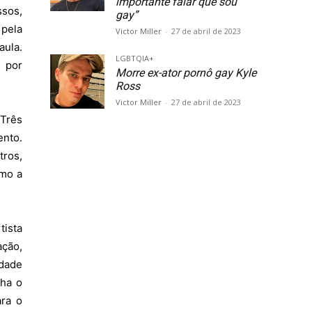
importante falar que sou
ssos,
gay”
 pela
Victor Miller
-
27 de abril de 2023
aula.
LGBTQIA+
s por
Morre ex-ator pornô gay Kyle
Ross
Victor Miller
-
27 de abril de 2023
 Três
ento.
tros,
tmo a
tista
ação,
edade
nha o
ra o