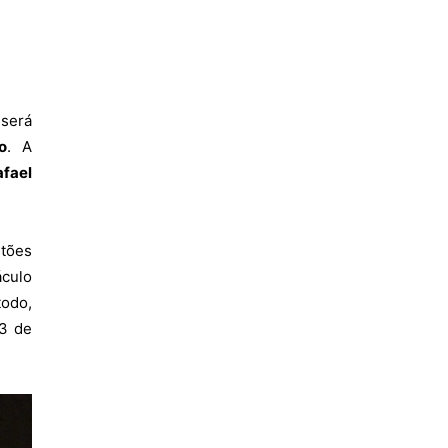
 será
o
. A
afael
tões
áculo
todo,
13 de