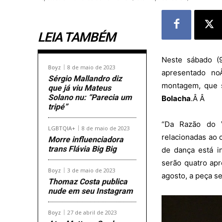
LEIA TAMBÉM
Neste sábado (9
Boyz
8 de maio de 2023
apresentado 
Sérgio Mallandro diz
montagem, que s
que já viu Mateus
Solano nu: “Parecia um
Bolacha
.Â Â
tripé”
“Da Razão do V
LGBTQIA+
8 de maio de 2023
relacionadas ao 
Morre influenciadora
trans Flávia Big Big
de dança está in
serão quatro apr
Boyz
3 de maio de 2023
agosto, a peça 
Thomaz Costa publica
nude em seu Instagram
Boyz
27 de abril de 2023