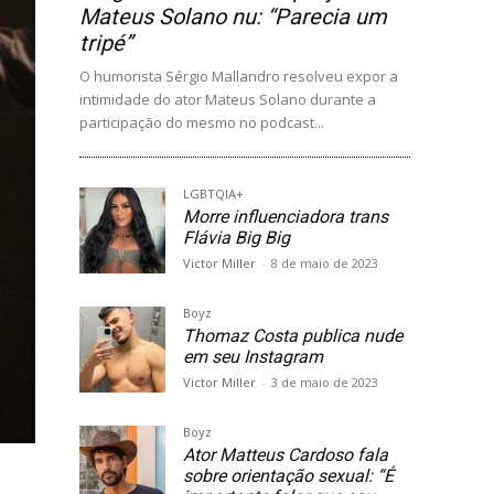
Mateus Solano nu: “Parecia um
tripé”
O humorista Sérgio Mallandro resolveu expor a
intimidade do ator Mateus Solano durante a
participação do mesmo no podcast...
LGBTQIA+
Morre influenciadora trans
Flávia Big Big
Victor Miller
-
8 de maio de 2023
Boyz
Thomaz Costa publica nude
em seu Instagram
Victor Miller
-
3 de maio de 2023
Boyz
Ator Matteus Cardoso fala
sobre orientação sexual: “É