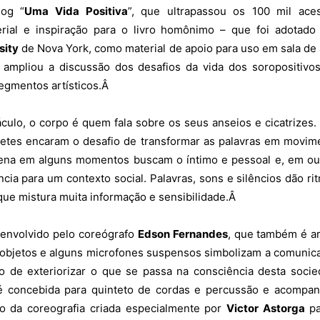
log “
Uma Vida Positiva
”, que ultrapassou os 100 mil ace
rial e inspiração para o livro homônimo – que foi adotado
sity
de Nova York, como material de apoio para uso em sala de 
 ampliou a discussão dos desafios da vida dos soropositivo
egmentos artísticos.Â
culo, o corpo é quem fala sobre os seus anseios e cicatrizes.
pretes encaram o desafio de transformar as palavras em movim
cena em alguns momentos buscam o íntimo e pessoal e, em ou
cia para um contexto social. Palavras, sons e silêncios dão ri
que mistura muita informação e sensibilidade.Â
senvolvido pelo coreógrafo
Edson Fernandes
, que também é ar
 objetos e alguns microfones suspensos simbolizam a comunic
to de exteriorizar o que se passa na consciência desta soci
 é concebida para quinteto de cordas e percussão e acompa
vo da coreografia criada especialmente por
Victor Astorga
pa