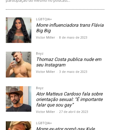
participação do mesmo no podcast...
LGBTQIA+
Morre influenciadora trans Flávia
Big Big
Victor Miller
-
8 de maio de 2023
Boyz
Thomaz Costa publica nude em
seu Instagram
Victor Miller
-
3 de maio de 2023
Boyz
Ator Matteus Cardoso fala sobre
orientação sexual: “É importante
falar que sou gay”
Victor Miller
-
27 de abril de 2023
LGBTQIA+
Morre ex-ator pornô gay Kyle