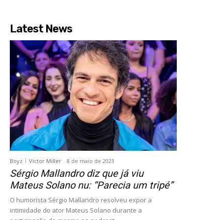
Latest News
Boyz
Victor Miller
-
8 de maio de 2023
Sérgio Mallandro diz que já viu
Mateus Solano nu: “Parecia um tripé”
O humorista Sérgio Mallandro resolveu expor a
intimidade do ator Mateus Solano durante a