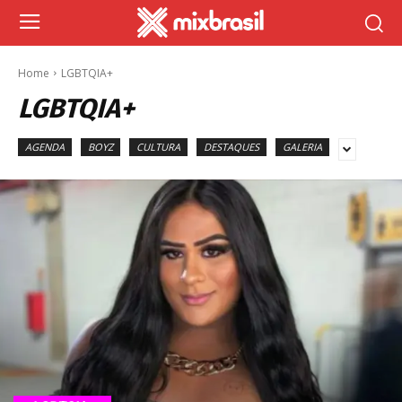
Home
LGBTQIA+
LGBTQIA+
AGENDA
BOYZ
CULTURA
DESTAQUES
GALERIA