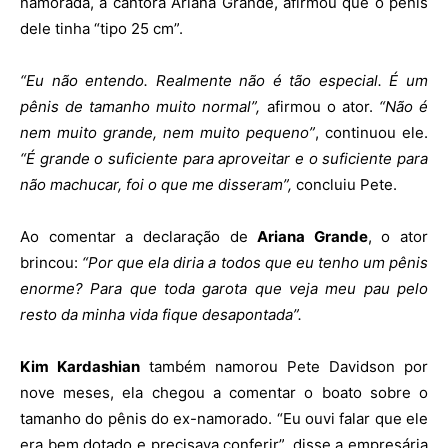
namorada, a cantora Ariana Grande, afirmou que o pênis
dele tinha “tipo 25 cm”.
“Eu não entendo. Realmente não é tão especial. É um
pênis de tamanho muito normal”,
afirmou o ator.
“Não é
nem muito grande, nem muito pequeno”
, continuou ele.
“É grande o suficiente para aproveitar e o suficiente para
não machucar, foi o que me disseram”,
concluiu Pete.
Ao comentar a declaração de
Ariana Grande
, o ator
brincou:
“Por que ela diria a todos que eu tenho um pênis
enorme? Para que toda garota que veja meu pau pelo
resto da minha vida fique desapontada”.
Kim Kardashian
também namorou Pete Davidson por
nove meses, ela chegou a comentar o boato sobre o
tamanho do pênis do ex-namorado. “Eu ouvi falar que ele
era bem dotado e precisava conferir”, disse a empresária