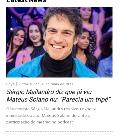
Boyz
Victor Miller
-
8 de maio de 2023
Sérgio Mallandro diz que já viu
Mateus Solano nu: “Parecia um tripé”
O humorista Sérgio Mallandro resolveu expor a
intimidade do ator Mateus Solano durante a
participação do mesmo no podcast...