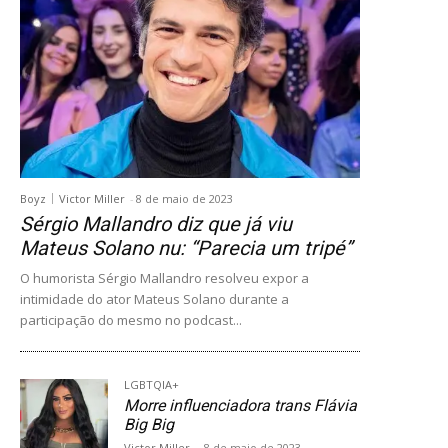
Boyz
Victor Miller
-
8 de maio de 2023
Sérgio Mallandro diz que já viu
Mateus Solano nu: “Parecia um tripé”
O humorista Sérgio Mallandro resolveu expor a
intimidade do ator Mateus Solano durante a
participação do mesmo no podcast...
LGBTQIA+
Morre influenciadora trans Flávia
Big Big
Victor Miller
-
8 de maio de 2023