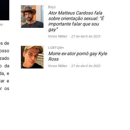
Boyz
Ator Matteus Cardoso fala
sobre orientação sexual: “É
importante falar que sou
to:
gay”
Victor Miller
-
27 de abril de 2023
os de
LGBTQIA+
osso
Morre ex-ator pornô gay Kyle
izado
Ross
ão da
Victor Miller
-
27 de abril de 2023
da, e
iar e
ar os