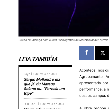
Criado em diálogo com o livro "Cartografias da Masculinidade", estrei
LEIA TAMBÉM
Acontece, nos dia
Boyz
8 de maio de 2023
Agrupamento A
Sérgio Mallandro diz
apresentada por 
que já viu Mateus
Solano nu: “Parecia um
performance, a m
tripé”
desses campos d
LGBTQIA+
8 de maio de 2023
A obra propõe r