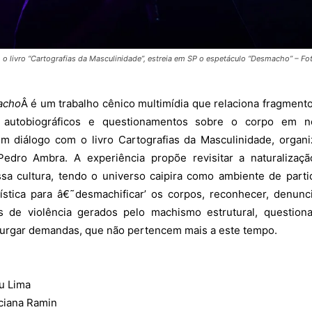
o livro “Cartografias da Masculinidade”, estreia em SP o espetáculo “Desmacho” – Fo
acho
Â é um trabalho cênico multimídia que relaciona fragment
tos autobiográficos e questionamentos sobre o corpo em n
em diálogo com o livro Cartografias da Masculinidade, organ
Pedro Ambra. A experiência propõe revisitar a naturalizaç
sa cultura, tendo o universo caipira como ambiente de parti
ística para â€˜desmachificar’ os corpos, reconhecer, denunc
s de violência gerados pelo machismo estrutural, question
purgar demandas, que não pertencem mais a este tempo.
Ju Lima
uciana Ramin