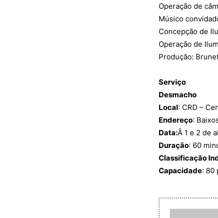
Operação de câme
Músico convidad
Concepção de Il
Operação de Ilum
Produção: Brune
Serviço
Desmacho
Local
: CRD – Ce
Endereço
: Baixo
Data:
Â 1 e 2 de 
Duração
: 60 min
Classificação In
Capacidade
: 80