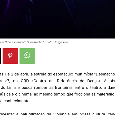
a em SP o espetáculo "Desmacho" - Foto: Jorge Yuri
s 1 e 2 de abril, a estreia do espetáculo multimídia “Desmacho
ndar7, no CRD (Centro de Referência da Dança). A ob
Ju Lima e busca romper as fronteiras entre o teatro, a dan
úsica e o cinema, ao mesmo tempo que fricciona as materiali
e conhecimento.
evisitar a naturalização da violência em nossa cultura, te