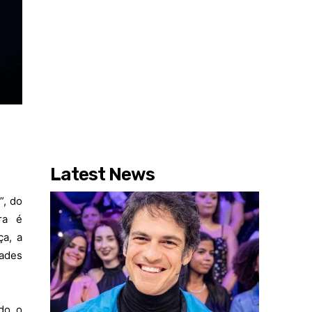
Latest News
”, do
ra é
ça, a
dades
ndo o