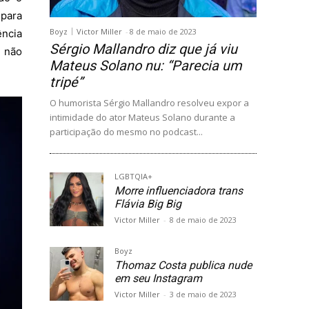
para
Boyz
Victor Miller
-
8 de maio de 2023
ência
Sérgio Mallandro diz que já viu
 não
Mateus Solano nu: “Parecia um
tripé”
O humorista Sérgio Mallandro resolveu expor a
intimidade do ator Mateus Solano durante a
participação do mesmo no podcast...
LGBTQIA+
Morre influenciadora trans
Flávia Big Big
Victor Miller
-
8 de maio de 2023
Boyz
Thomaz Costa publica nude
em seu Instagram
Victor Miller
-
3 de maio de 2023