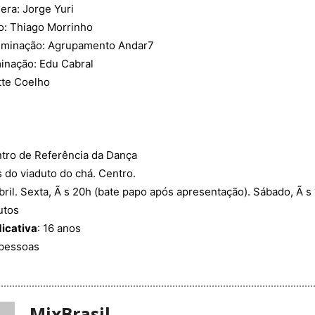
ra: Jorge Yuri
o: Thiago Morrinho
uminação: Agrupamento Andar7
inação: Edu Cabral
tte Coelho
ntro de Referência da Dança
s do viaduto do chá. Centro.
abril. Sexta, Ã s 20h (bate papo após apresentação). Sábado, Ã s
utos
dicativa
: 16 anos
 pessoas
MixBrasil