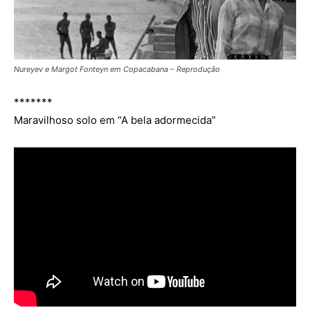
Nureyev e Margot Fonteyn em Copacabana – Reprodução
*******
Maravilhoso solo em “A bela adormecida”