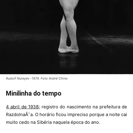
Rudolf Nureyev -1974. Foto André Chino
Minilinha do tempo
4 abril de 1938:
registro do nascimento na prefeitura de
RazdolnaÃ¯a. O horário ficou impreciso porque a noite cai
muito cedo na Sibéria naquela época do ano.