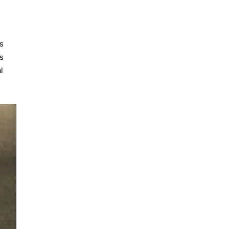
s
s
l