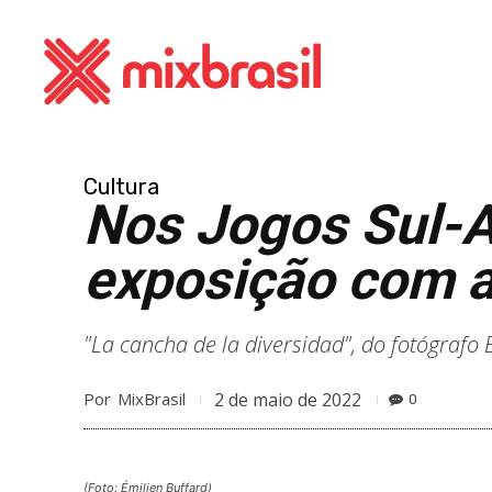
Cultura
Nos Jogos Sul-A
exposição com a
"La cancha de la diversidad", do fotógrafo
2 de maio de 2022
Por
MixBrasil
0
(Foto: Émilien Buffard)