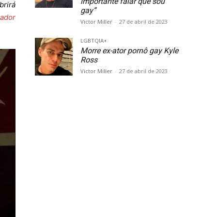
importante falar que sou
brirá
gay”
rador
Victor Miller
-
27 de abril de 2023
LGBTQIA+
Morre ex-ator pornô gay Kyle
Ross
Victor Miller
-
27 de abril de 2023