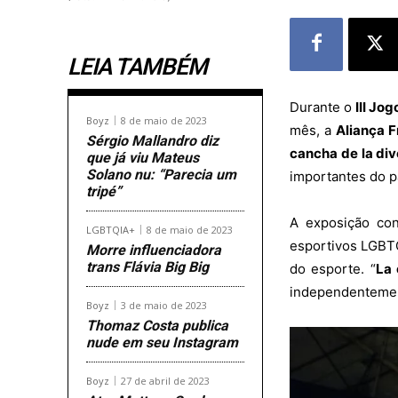
LEIA TAMBÉM
Durante o
III Jo
Boyz
8 de maio de 2023
mês, a
Aliança 
Sérgio Mallandro diz
cancha de la di
que já viu Mateus
Solano nu: “Parecia um
importantes do p
tripé”
A exposição con
LGBTQIA+
8 de maio de 2023
esportivos LGBTQ
Morre influenciadora
trans Flávia Big Big
do esporte. “
La 
independentement
Boyz
3 de maio de 2023
Thomaz Costa publica
nude em seu Instagram
Boyz
27 de abril de 2023