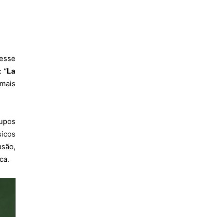
esse
 “
La
 mais
upos
sicos
usão,
ca.