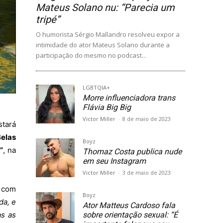
Mateus Solano nu: “Parecia um
tripé”
O humorista Sérgio Mallandro resolveu expor a
intimidade do ator Mateus Solano durante a
participação do mesmo no podcast...
LGBTQIA+
Morre influenciadora trans
Flávia Big Big
Victor Miller
-
8 de maio de 2023
stará
Belas
Boyz
”
, na
Thomaz Costa publica nude
em seu Instagram
Victor Miller
-
3 de maio de 2023
 com
Boyz
da, e
Ator Matteus Cardoso fala
as as
sobre orientação sexual: “É