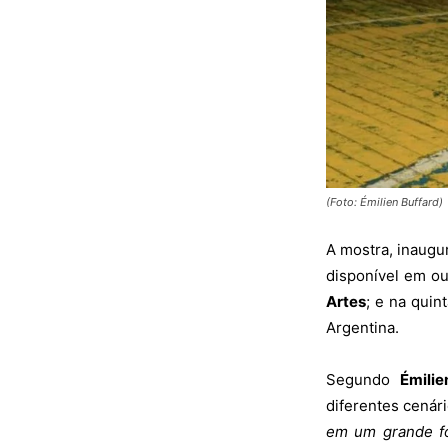
(Foto: Émilien Buffard)
A mostra, inaugu
disponível em out
Artes
; e na quin
Argentina.
Segundo
Émili
diferentes cenár
em um grande fo