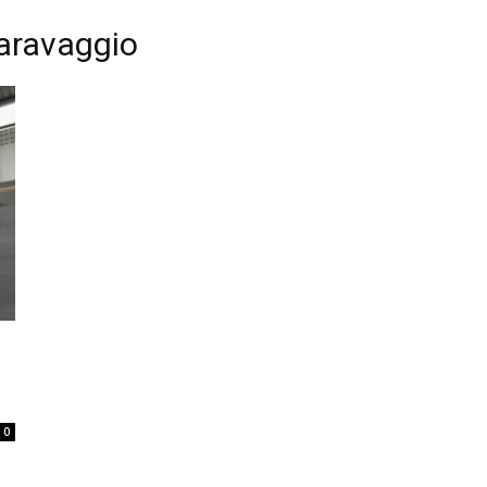
caravaggio
0