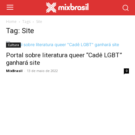
Home
Tags
Site
Tag: Site
Cultura
Portal sobre literatura queer “Cadê LGBT”
ganhará site
MixBrasil
-
13 de maio de 2022
0