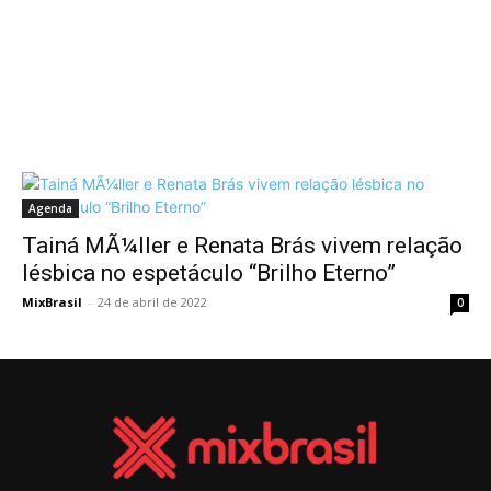
Agenda
Tainá MÃ¼ller e Renata Brás vivem relação
lésbica no espetáculo “Brilho Eterno”
MixBrasil
-
24 de abril de 2022
0