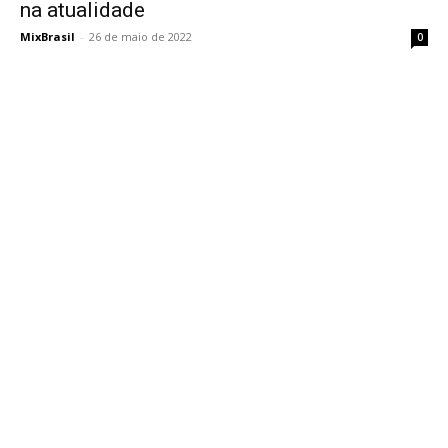
na atualidade
MixBrasil
-
26 de maio de 2022
0