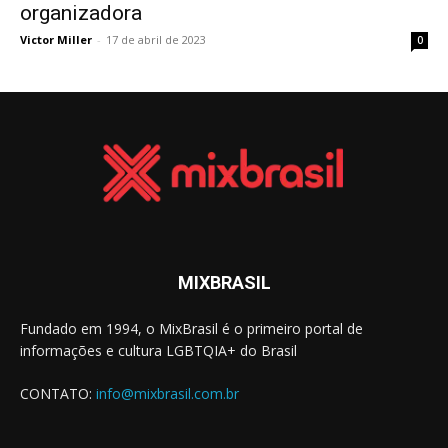
organizadora
Victor Miller
-
17 de abril de 2023
0
MIXBRASIL
Fundado em 1994, o MixBrasil é o primeiro portal de
informações e cultura LGBTQIA+ do Brasil
CONTATO:
info@mixbrasil.com.br