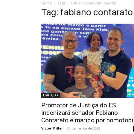
Home
Tags
Fabiano contarato partido
Tag: fabiano contarato
LGBTQIA+
Promotor de Justiça do ES
indenizará senador Fabiano
Contarato e marido por homofobi
Victor Miller
-
24 de março de 2023