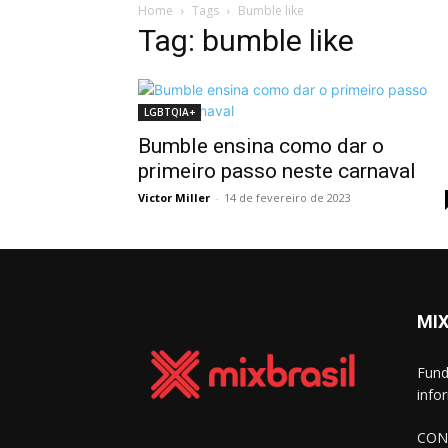
Home
Tags
Bumble like
Tag: bumble like
LGBTQIA+
Bumble ensina como dar o
primeiro passo neste carnaval
Victor Miller
-
14 de fevereiro de 2023
MIX
Fund
info
CON