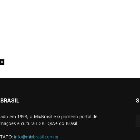
0
BRASIL
S
ado em 1994, o MixBrasil é o primeiro portal de
rmações e cultura LGBTQIA+ do Brasil
TATO:
info@mixbrasil.com.br