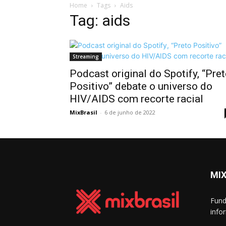
Home
Tags
Aids
Tag: aids
Streaming
Podcast original do Spotify, “Pre
Positivo” debate o universo do
HIV/AIDS com recorte racial
MixBrasil
-
6 de junho de 2022
MIX
Fund
info