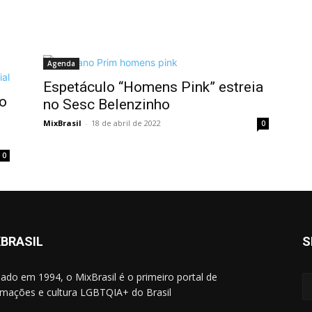
Agenda
Espetáculo “Homens Pink” estreia
to
no Sesc Belenzinho
MixBrasil
-
18 de abril de 2022
0
0
BRASIL
S
ado em 1994, o MixBrasil é o primeiro portal de
rmações e cultura LGBTQIA+ do Brasil