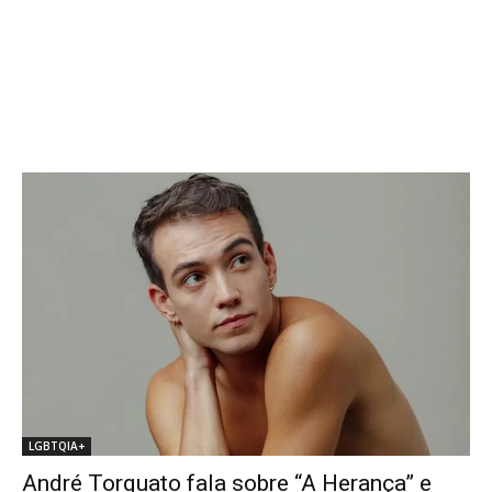
LGBTQIA+
André Torquato fala sobre “A Herança” e