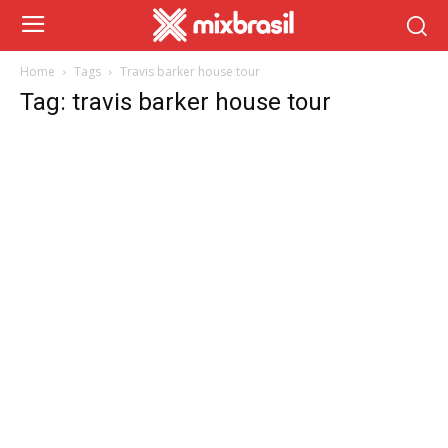
Home
Tags
Travis barker house tour
Tag: travis barker house tour