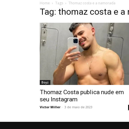
Home
Tags
Thomaz costa e a namorada
Tag: thomaz costa e a
Boyz
Thomaz Costa publica nude em
seu Instagram
Victor Miller
-
3 de maio de 2023