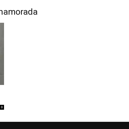
 namorada
0