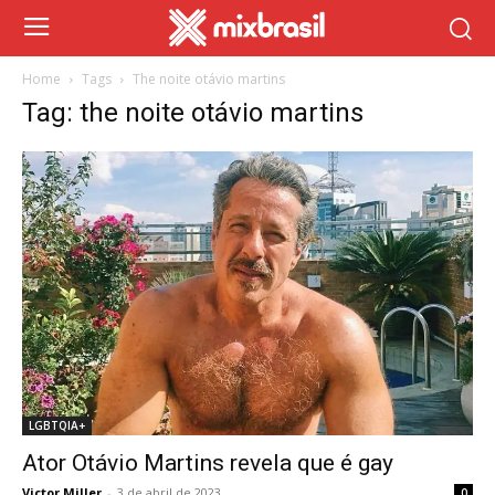
Home
Tags
The noite otávio martins
Tag: the noite otávio martins
LGBTQIA+
Ator Otávio Martins revela que é gay
Victor Miller
-
3 de abril de 2023
0