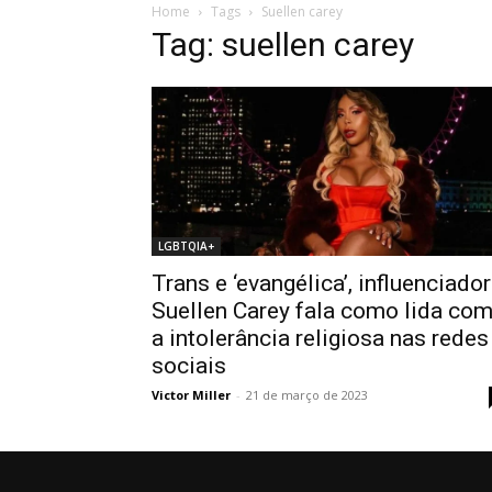
Home
Tags
Suellen carey
Tag: suellen carey
LGBTQIA+
Trans e ‘evangélica’, influenciado
Suellen Carey fala como lida co
a intolerância religiosa nas redes
sociais
Victor Miller
-
21 de março de 2023