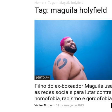
Home
Tags
Maguila holyfield
Tag: maguila holyfield
LGBTQIA+
Filho do ex-boxeador Maguila us
as redes sociais para lutar contra
homofobia, racismo e gordofobia
Victor Miller
-
31 de março de 2023