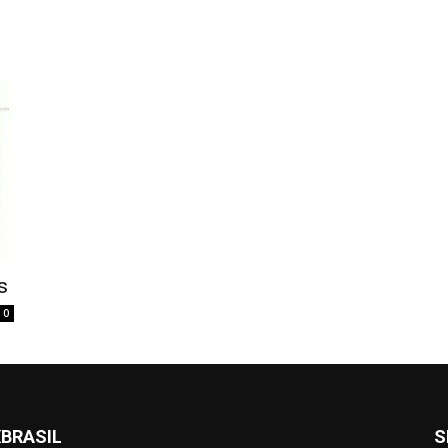
s
0
BRASIL
S