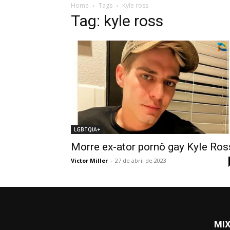
Home
Tags
Kyle ross
Tag: kyle ross
LGBTQIA+
Morre ex-ator pornô gay Kyle Ros
Victor Miller
-
27 de abril de 2023
MIX