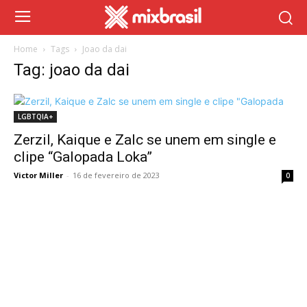
Home
Tags
Joao da dai
Tag: joao da dai
LGBTQIA+
Zerzil, Kaique e Zalc se unem em single e
clipe “Galopada Loka”
Victor Miller
-
16 de fevereiro de 2023
0