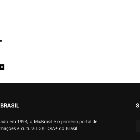
”
0
BRASIL
S
ado em 1994, o MixBrasil é o primeiro portal de
rmações e cultura LGBTQIA+ do Brasil