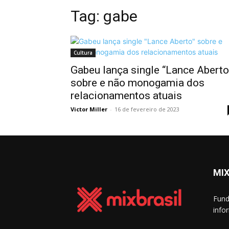
Tag: gabe
Cultura
Gabeu lança single “Lance Aberto
sobre e não monogamia dos
relacionamentos atuais
Victor Miller
-
16 de fevereiro de 2023
MIX
Fund
info