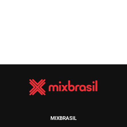
MIXBRASIL