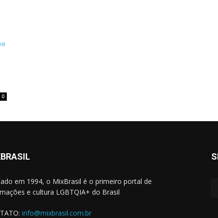
0
BRASIL
S
ado em 1994, o MixBrasil é o primeiro portal de
rmações e cultura LGBTQIA+ do Brasil
TATO:
info@mixbrasil.com.br