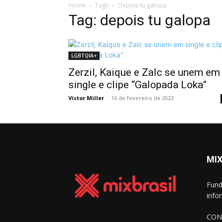
Home
Tags
Depois tu galopa
Tag: depois tu galopa
LGBTQIA+
Zerzil, Kaique e Zalc se unem em
single e clipe “Galopada Loka”
Victor Miller
-
16 de fevereiro de 2023
MIX
Fund
info
CON