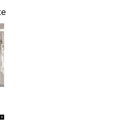
te
a
0