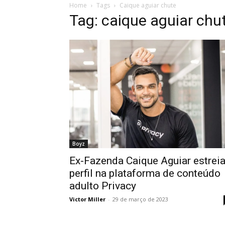
Home
Tags
Caique aguiar chute
Tag: caique aguiar chu
Boyz
Ex-Fazenda Caique Aguiar estrei
perfil na plataforma de conteúdo
adulto Privacy
Victor Miller
-
29 de março de 2023