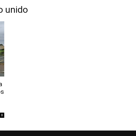
no unido
a
ós
0