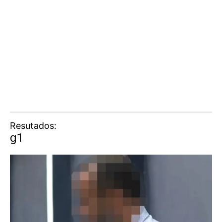
Resutados:
g1